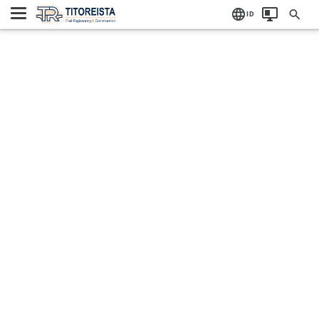
Home
Label:
ID