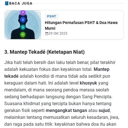
BACA JUGA
PSHT
Hitungan Pernafasan PSHT & Doa Hawa
Murni
29 Okt 2025
3. Mantep Tekadé (Ketetapan Niat)
Jika hati telah bersih dan laku telah benar, pilar terakhir
adalah kekuatan fokus dan keyakinan total.
Mantep
tekadé
adalah kondisi di mana tidak ada sedikit pun
keraguan dalam hati. Ini adalah level
khusyuk
yang
mendalam, di mana seorang pendoa merasa seolah
sedang berhadapan langsung dengan Sang Pencipta.
Suasana khidmat yang tercipta bukan hanya tentang
gerakan fisik seperti
mengangkat tangan
atau
sujud
,
melainkan tentang memusatkan seluruh kesadaran, jiwa,
dan raga pada satu titik: keyakinan bahwa doa itu akan