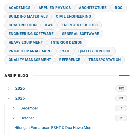
ACADEMICS
APPLIED PHYSICS
ARCHITECTURE
BOQ
BUILDING MATERIALS
CIVIL ENGINEERING
CONSTRUCTION
DWG
ENERGY & UTILITIES
ENGINEERING SOFTWARE
GENERAL SOFTWARE
HEAVY EQUIPMENT
INTERIOR DESIGN
PROJECT MANAGEMENT
PSHT
QUALITY CONTROL
QUALITY MANAGEMENT
REFERENCE
TRANSPORTATION
ARSIP BLOG
2026
182
2025
July
32
83
June
December
5
7
May
October
25
2
Hitungan Pernafasan PSHT & Doa Hawa Murni
April
30