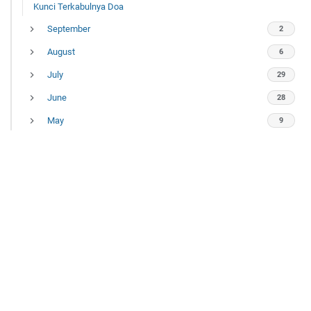
Kunci Terkabulnya Doa
March
31
September
2
February
28
August
6
January
31
July
29
June
28
May
9