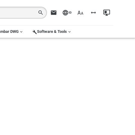
ID
ambar DWG
Software & Tools