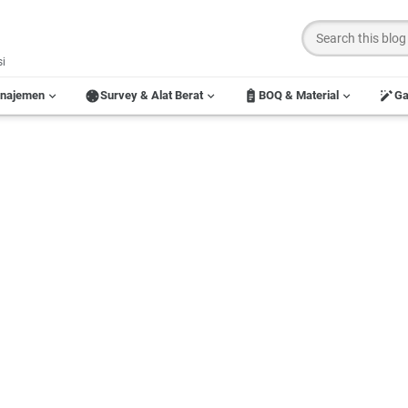
si
anajemen
Survey & Alat Berat
BOQ & Material
G