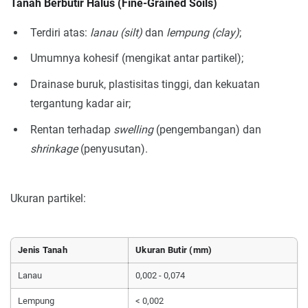
Tanah Berbutir Halus (Fine-Grained Soils)
Terdiri atas:
lanau (silt)
dan
lempung (clay)
;
Umumnya kohesif (mengikat antar partikel);
Drainase buruk, plastisitas tinggi, dan kekuatan
tergantung kadar air;
Rentan terhadap
swelling
(pengembangan) dan
shrinkage
(penyusutan).
Ukuran partikel:
Jenis Tanah
Ukuran Butir (mm)
Lanau
0,002 - 0,074
Lempung
< 0,002