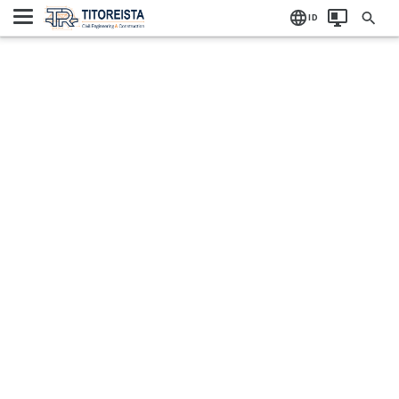
Home
Label:
ID