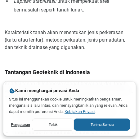
Lapisan stabilisasi:
untuk memperkuat area
bermasalah seperti tanah lunak.
Karakteristik tanah akan menentukan jenis perkerasan
(kaku atau lentur), metode perkuatan, jenis pemadatan,
dan teknik drainase yang digunakan.
Tantangan Geoteknik di Indonesia
Kondisi tanah di Indonesia sangat bervariasi, dari tanah
Kami menghargai privasi Anda
vulkanik, tanah gambut, tanah aluvial, hingga tanah laterit.
Tantangan umum di lapangan antara lain:
Situs ini menggunakan cookie untuk meningkatkan pengalaman,
menganalisis lalu lintas, dan menayangkan iklan yang relevan. Anda
Tanah ekspansif:
menyebabkan retakan akibat
dapat memilih preferensi Anda.
Kebijakan Privasi
.
perubahan kadar air;
Pengaturan
Tolak
Terima Semua
Tanah lunak:
membutuhkan stabilisasi atau