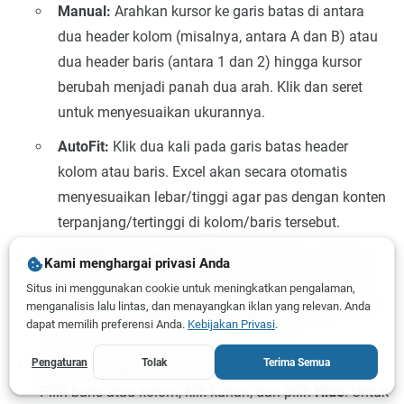
Manual:
Arahkan kursor ke garis batas di antara
dua header kolom (misalnya, antara A dan B) atau
dua header baris (antara 1 dan 2) hingga kursor
berubah menjadi panah dua arah. Klik dan seret
untuk menyesuaikan ukurannya.
AutoFit:
Klik dua kali pada garis batas header
kolom atau baris. Excel akan secara otomatis
menyesuaikan lebar/tinggi agar pas dengan konten
terpanjang/tertinggi di kolom/baris tersebut.
Menetapkan Ukuran Spesifik:
Pilih kolom atau baris
Kami menghargai privasi Anda
yang ingin diubah. Pada tab
Home
, di grup
Cells
, klik
Situs ini menggunakan cookie untuk meningkatkan pengalaman,
Format
. Pilih
Column Width...
atau
Row Height...
dan
menganalisis lalu lintas, dan menayangkan iklan yang relevan. Anda
dapat memilih preferensi Anda.
Kebijakan Privasi
.
masukkan nilai numerik yang diinginkan.
Pengaturan
Tolak
Terima Semua
Menyembunyikan dan Menampilkan Baris/Kolom:
Pilih baris atau kolom, klik kanan, dan pilih
Hide
. Untuk