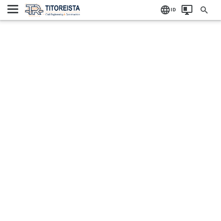
Home
ID