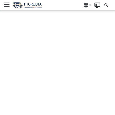
Home
Label:
ID