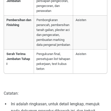
Jembatan
persiapan pengecoran,
pengecoran, dan
perawatan
Pembersihan dan
Pembongkaran
Asisten
Finishing
perancah, pembersihan
tanah galian, plester aci
dan pengecatan,
pembuatan marking
data pengenal jembatan
Serah Terima
Pengukuran final,
Asisten
Jembatan Tahap
persetujuan list tahapan
I
pekerjaan, test kubus
beton
Catatan:
Ini adalah ringkasan, untuk detail lengkap, merujuk
pada dokumen prosedur dibawah ini, dan terkait