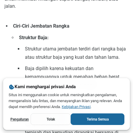
jalan.
Ciri-Ciri Jembatan Rangka
Struktur Baja:
Struktur utama jembatan terdiri dari rangka baja
atau struktur baja yang kuat dan tahan lama.
Baja dipilih karena kekuatan dan
kemampuannya untuk menahan beban berat
dengan struktur yang relatif ringan.
Kami menghargai privasi Anda
Situs ini menggunakan cookie untuk meningkatkan pengalaman,
Desain Modular:
menganalisis lalu lintas, dan menayangkan iklan yang relevan. Anda
dapat memilih preferensi Anda.
Kebijakan Privasi
.
Konstruksi jembatan rangka sering
menggunakan desain modular, di mana
Pengaturan
Tolak
Terima Semua
komponen-komponen struktur diproduksi
terpisah dan kemudian dirangkai bersama di