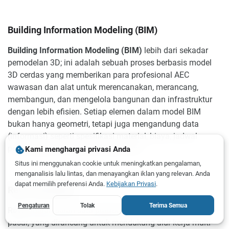
Building Information Modeling (BIM)
Building Information Modeling (BIM)
lebih dari sekadar
pemodelan 3D; ini adalah sebuah proses berbasis model
3D cerdas yang memberikan para profesional AEC
wawasan dan alat untuk merencanakan, merancang,
membangun, dan mengelola bangunan dan infrastruktur
dengan lebih efisien. Setiap elemen dalam model BIM
bukan hanya geometri, tetapi juga mengandung data
(informasi) seperti spesifikasi material, biaya, jadwal
pemasangan, dan data pemeliharaan.
Kami menghargai privasi Anda
Situs ini menggunakan cookie untuk meningkatkan pengalaman,
menganalisis lalu lintas, dan menayangkan iklan yang relevan. Anda
dapat memilih preferensi Anda.
Kebijakan Privasi
.
Revit (Autodesk)
Pengaturan
Tolak
Terima Semua
Revit
adalah salah satu platform BIM paling dominan di
pasar, yang dirancang untuk mendukung alur kerja multi-