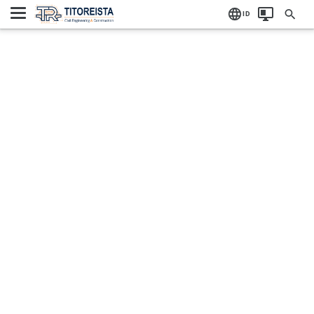
Home
ID