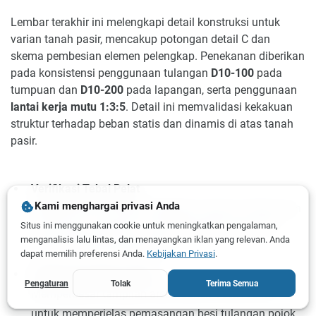
Lembar terakhir ini melengkapi detail konstruksi untuk
varian tanah pasir, mencakup potongan detail C dan
skema pembesian elemen pelengkap. Penekanan diberikan
pada konsistensi penggunaan tulangan
D10-100
pada
tumpuan dan
D10-200
pada lapangan, serta penggunaan
lantai kerja mutu 1:3:5
. Detail ini memvalidasi kekakuan
struktur terhadap beban statis dan dinamis di atas tanah
pasir.
Verifikasi Tebal Pelat
Kami menghargai privasi Anda
Mengonfirmasi dimensi ketebalan elemen dinding dan
Situs ini menggunakan cookie untuk meningkatkan pengalaman,
lantai agar memenuhi syarat kapasitas lentur dan
menganalisis lalu lintas, dan menayangkan iklan yang relevan. Anda
tahanan terhadap geser pons.
dapat memilih preferensi Anda.
Kebijakan Privasi
.
Detail Penulangan Sudut
Pengaturan
Tolak
Terima Semua
Memperbesar tampilan area
haunch
150x150 mm
untuk memperjelas pemasangan besi tulangan pojok