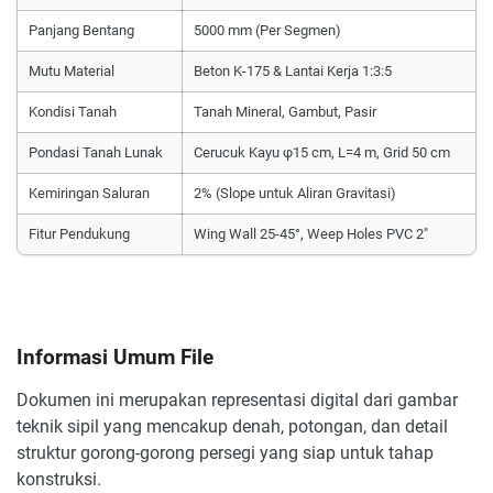
Panjang Bentang
5000 mm (Per Segmen)
Mutu Material
Beton K-175 & Lantai Kerja 1:3:5
Kondisi Tanah
Tanah Mineral, Gambut, Pasir
Pondasi Tanah Lunak
Cerucuk Kayu φ15 cm, L=4 m, Grid 50 cm
Kemiringan Saluran
2% (Slope untuk Aliran Gravitasi)
Fitur Pendukung
Wing Wall 25-45°, Weep Holes PVC 2"
Informasi Umum File
Dokumen ini merupakan representasi digital dari gambar
teknik sipil yang mencakup denah, potongan, dan detail
struktur gorong-gorong persegi yang siap untuk tahap
konstruksi.