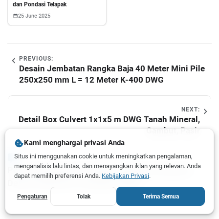
dan Pondasi Telapak
25 June 2025
PREVIOUS:
Desain Jembatan Rangka Baja 40 Meter Mini Pile
250x250 mm L = 12 Meter K-400 DWG
NEXT:
Detail Box Culvert 1x1x5 m DWG Tanah Mineral,
Gambut, Pasir
Kami menghargai privasi Anda
Situs ini menggunakan cookie untuk meningkatkan pengalaman,
menganalisis lalu lintas, dan menayangkan iklan yang relevan. Anda
Post a Comment for "Detail Tiang Pancang dan
dapat memilih preferensi Anda.
Kebijakan Privasi
.
Desain Abutment Jembatan DWG"
Pengaturan
Tolak
Terima Semua