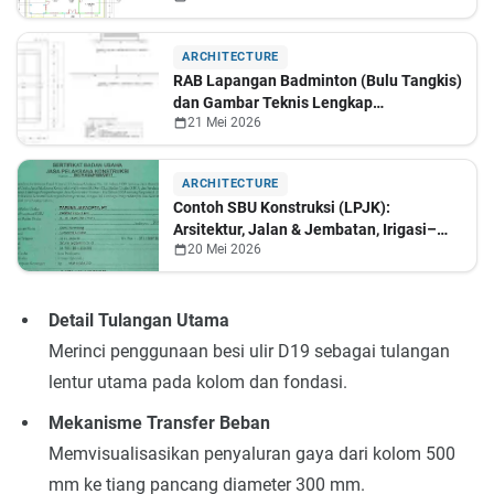
ARCHITECTURE
RAB Lapangan Badminton (Bulu Tangkis)
dan Gambar Teknis Lengkap
21 Mei 2026
Berdasarkan Standar Perencanaan
ARCHITECTURE
Contoh SBU Konstruksi (LPJK):
Arsitektur, Jalan & Jembatan, Irigasi–
20 Mei 2026
Persungaian Rawa, dan Perpipaan Air
Bersih
Detail Tulangan Utama
Merinci penggunaan besi ulir D19 sebagai tulangan
lentur utama pada kolom dan fondasi.
Mekanisme Transfer Beban
Memvisualisasikan penyaluran gaya dari kolom 500
mm ke tiang pancang diameter 300 mm.