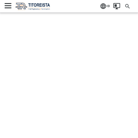
Home
Label:
ID