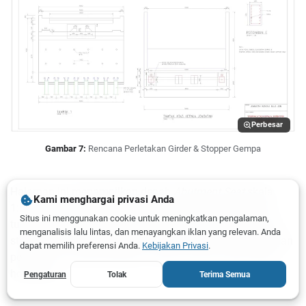
Perbesar
Gambar 7:
Rencana Perletakan Girder & Stopper Gempa
Halaman ini menampilkan denah
Abutment Seat
skala
Kami menghargai privasi Anda
1:50 dan detail dudukan (
pedestal
). Terlihat posisi blok
Situs ini menggunakan cookie untuk meningkatkan pengalaman,
tumpuan (
bearing pad
) yang disesuaikan dengan desain
menganalisis lalu lintas, dan menayangkan iklan yang relevan. Anda
struktur atas jembatan. Detail angkur D16 dan penulangan
dapat memilih preferensi Anda.
Kebijakan Privasi
.
pedestal D13 juga disajikan untuk menahan gaya geser
horizontal.
Pengaturan
Tolak
Terima Semua