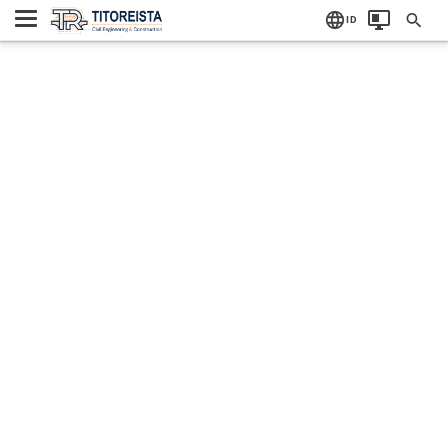
Home
Label:
ID