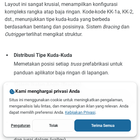
Layout ini sangat krusial, menampilkan konfigurasi
kompleks rangka atap baja ringan. Kode-kode KK-1a, KK-2,
dst., menunjukkan tipe kuda-kuda yang berbeda
berdasarkan bentang dan posisinya. Sistem
Bracing
dan
Outrigger
terlihat mengikat struktur.
Distribusi Tipe Kuda-Kuda
Memetakan posisi setiap
truss
prefabrikasi untuk
panduan aplikator baja ringan di lapangan.
Sistem Ikatan Angin (Bracing)
Kami menghargai privasi Anda
Dipasang diagonal (silang) pada bidang atap bawah
Situs ini menggunakan cookie untuk meningkatkan pengalaman,
untuk mencegah deformasi rangka akibat beban angin
menganalisis lalu lintas, dan menayangkan iklan yang relevan. Anda
lateral.
dapat memilih preferensi Anda.
Kebijakan Privasi
.
Pengaku Sudut (Outrigger)
Pengaturan
Tolak
Terima Semua
Memperkuat pertemuan atap di sudut jurai luar (hip)
dan jurai dalam (valley).