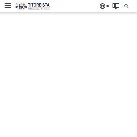
Home
Label:
ID