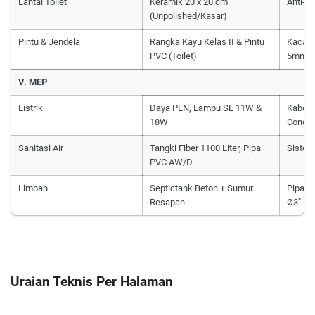
Lantai Toilet
Keramik 20 x 20 cm
Anti-sl
(Unpolished/Kasar)
Pintu & Jendela
Rangka Kayu Kelas II & Pintu
Kaca 
PVC (Toilet)
5mm
V. MEP
Listrik
Daya PLN, Lampu SL 11W &
Kabel 
18W
Condui
Sanitasi Air
Tangki Fiber 1100 Liter, Pipa
Sistem
PVC AW/D
Limbah
Septictank Beton + Sumur
Pipa S
Resapan
Ø3"
Uraian Teknis Per Halaman