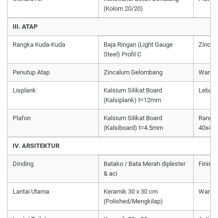
(Kolom 20/20)
III. ATAP
Rangka Kuda-Kuda
Baja Ringan (Light Gauge
Zincal
Steel) Profil C
Penutup Atap
Zincalum Gelombang
Warna 
Lisplank
Kalsium Silikat Board
Lebar 
(Kalsiplank) t=12mm
Plafon
Kalsium Silikat Board
Rangka
(Kalsiboard) t=4.5mm
40x40
IV. ARSITEKTUR
Dinding
Batako / Bata Merah diplester
Finish
& aci
Lantai Utama
Keramik 30 x 30 cm
Warna 
(Polished/Mengkilap)