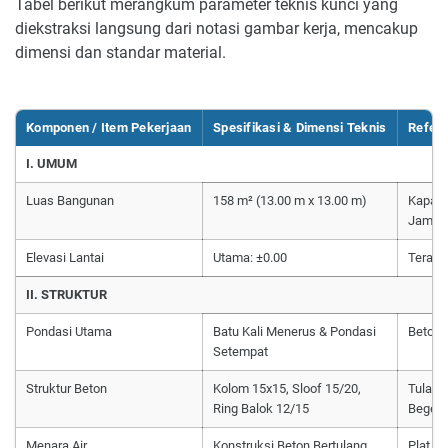
Tabel berikut merangkum parameter teknis kunci yang
diekstraksi langsung dari notasi gambar kerja, mencakup
dimensi dan standar material.
Komponen / Item Pekerjaan
Spesifikasi & Dimensi Teknis
Refere
I. UMUM
Luas Bangunan
158 m² (13.00 m x 13.00 m)
Kapasi
Jamaa
Elevasi Lantai
Utama: ±0.00
Teras: 
II. STRUKTUR
Pondasi Utama
Batu Kali Menerus & Pondasi
Beton 
Setempat
Struktur Beton
Kolom 15x15, Sloof 15/20,
Tulang
Ring Balok 12/15
Begel 
Menara Air
Konstruksi Beton Bertulang
Plat B