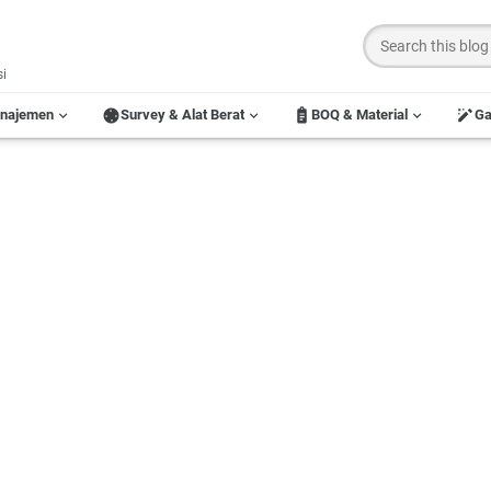
si
anajemen
Survey & Alat Berat
BOQ & Material
G