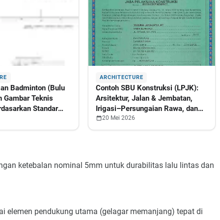
RE
ARCHITECTURE
an Badminton (Bulu
Contoh SBU Konstruksi (LPJK):
n Gambar Teknis
Arsitektur, Jalan & Jembatan,
dasarkan Standar
Irigasi–Persungaian Rawa, dan
n
Perpipaan Air Bersih
20 Mei 2026
ngan ketebalan nominal 5mm untuk durabilitas lalu lintas dan
ai elemen pendukung utama (gelagar memanjang) tepat di