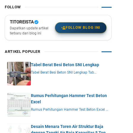
FOLLOW
TITOREISTA
FOLLOW BLOG INI
Dapatkan update artikel
terbaru dari blog ini
ARTIKEL POPULER
Tabel Berat Besi Beton SNI Lengkap
Tabel Berat Besi Beton SNI Lengkap Tab…
Rumus Perhitungan Hammer Test Beton
Excel
Rumus Perhitungan Hammer Test Beton Excel …
Desain Menara Toren Air Struktur Baja
dengan Tangki Air Baja Kapasitas 5 Ton