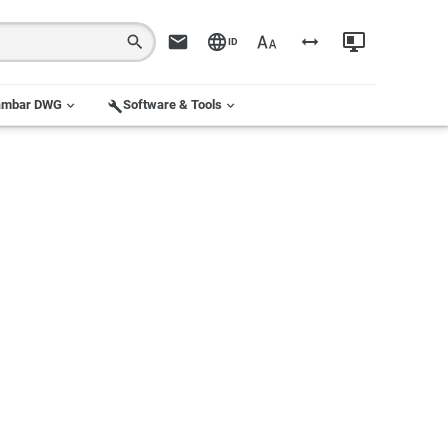
ID
ambar DWG
Software & Tools