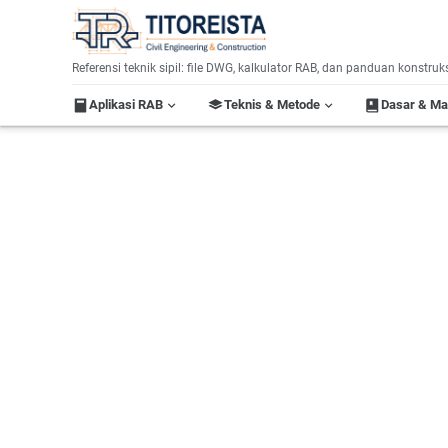
Home
Label:
Referensi teknik sipil: file DWG, kalkulator RAB, dan panduan konstruk
Aplikasi RAB
Teknis & Metode
Dasar & M