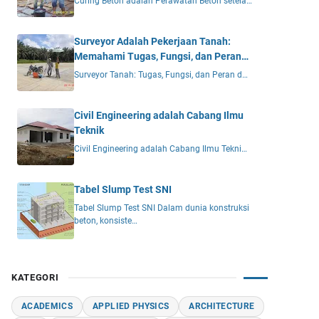
Curing Beton adalah Perawatan Beton setela…
Surveyor Adalah Pekerjaan Tanah:
Memahami Tugas, Fungsi, dan Peran
Vital dalam Proyek Konstruksi
Surveyor Tanah: Tugas, Fungsi, dan Peran d…
Civil Engineering adalah Cabang Ilmu
Teknik
Civil Engineering adalah Cabang Ilmu Tekni…
Tabel Slump Test SNI
Tabel Slump Test SNI Dalam dunia konstruksi
beton, konsiste…
KATEGORI
ACADEMICS
APPLIED PHYSICS
ARCHITECTURE