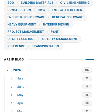
BOQ
BUILDING MATERIALS
CIVIL ENGINEERING
CONSTRUCTION
DWG
ENERGY & UTILITIES
ENGINEERING SOFTWARE
GENERAL SOFTWARE
HEAVY EQUIPMENT
INTERIOR DESIGN
PROJECT MANAGEMENT
PSHT
QUALITY CONTROL
QUALITY MANAGEMENT
REFERENCE
TRANSPORTATION
ARSIP BLOG
2026
182
July
32
June
5
May
25
April
30
March
31