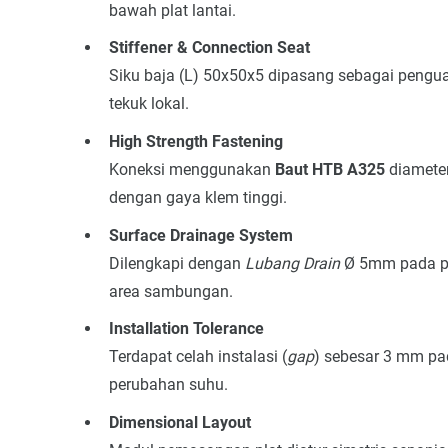
bawah plat lantai.
Stiffener & Connection Seat
Siku baja (L) 50x50x5 dipasang sebagai pengu
tekuk lokal.
High Strength Fastening
Koneksi menggunakan
Baut HTB A325
diameter
dengan gaya klem tinggi.
Surface Drainage System
Dilengkapi dengan
Lubang Drain
Ø 5mm pada pr
area sambungan.
Installation Tolerance
Terdapat celah instalasi (
gap
) sebesar 3 mm pad
perubahan suhu.
Dimensional Layout