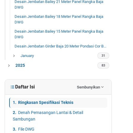
Desain Jembatan Bailey 21 Meter Panel Rangka Baja
DWG
Desain Jembatan Bailey 18 Meter Panel Rangka Baja
DWG
Desain Jembatan Bailey 15 Meter Panel Rangka Baja
DWG
Desain Jembatan Girder Baja 20 Meter Pondasi Cor B...
January
31
2025
83
December
7
October
2
Daftar Isi
Sembunyikan
September
2
Ringkasan Spesifikasi Teknis
August
6
Denah Pemasangan Lantai & Detail
July
29
Sambungan
June
28
File DWG