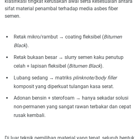
klasifikasi tingkat kerusakan awal serta kesesuaian antara
sifat material penambal terhadap media asbes fiber
semen.
Retak mikro/rambut → coating fleksibel (
Bitumen
Black
).
Retak bukaan besar → slurry semen kaku penutup
celah + lapisan fleksibel (
Bitumen Black
).
Lubang sedang → matriks
plinknote/body filler
komposit yang diperkuat tulangan kasa serat.
Adonan bensin + sterofoam → hanya sekadar solusi
non-permanen yang sangat rawan terbakar dan cepat
rusak kembali.
Di luar teknik pemilihan material yang tepat, seluruh bentuk