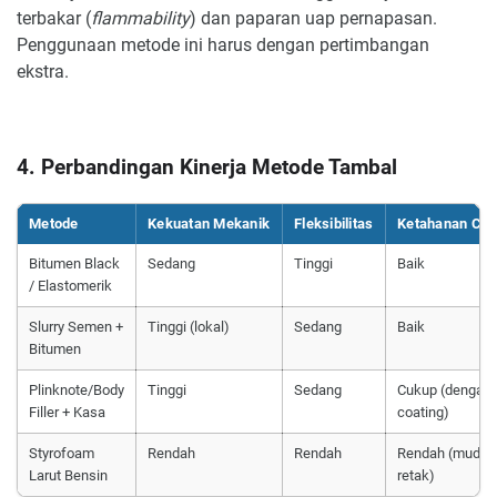
terbakar (
flammability
) dan paparan uap pernapasan.
Penggunaan metode ini harus dengan pertimbangan
ekstra.
4. Perbandingan Kinerja Metode Tambal
Metode
Kekuatan Mekanik
Fleksibilitas
Ketahanan Cu
Bitumen Black
Sedang
Tinggi
Baik
/ Elastomerik
Slurry Semen +
Tinggi (lokal)
Sedang
Baik
Bitumen
Plinknote/Body
Tinggi
Sedang
Cukup (dengan
Filler + Kasa
coating)
Styrofoam
Rendah
Rendah
Rendah (mudah
Larut Bensin
retak)