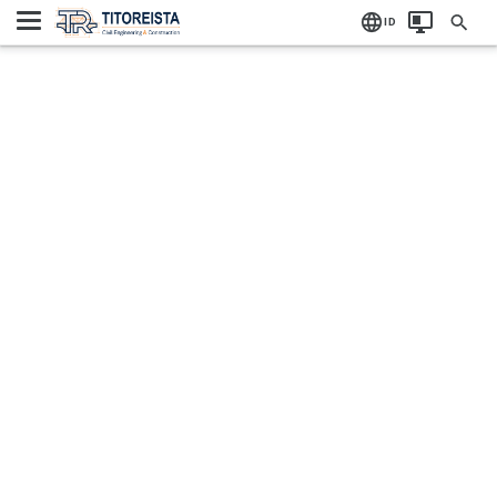
Home
Label:
ID