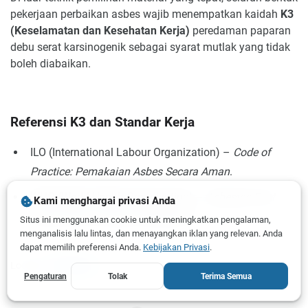
pekerjaan perbaikan asbes wajib menempatkan kaidah
K3
(Keselamatan dan Kesehatan Kerja)
peredaman paparan
debu serat karsinogenik sebagai syarat mutlak yang tidak
boleh diabaikan.
Referensi K3 dan Standar Kerja
ILO (International Labour Organization) –
Code of
Practice: Pemakaian Asbes Secara Aman
.
WHO (World Health Organization) –
Asbestos Fact
Kami menghargai privasi Anda
Sheet
(Fakta Dampak Kesehatan).
Situs ini menggunakan cookie untuk meningkatkan pengalaman,
menganalisis lalu lintas, dan menayangkan iklan yang relevan. Anda
dapat memilih preferensi Anda.
Kebijakan Privasi
.
Location:
Indonesia
Pengaturan
Tolak
Terima Semua