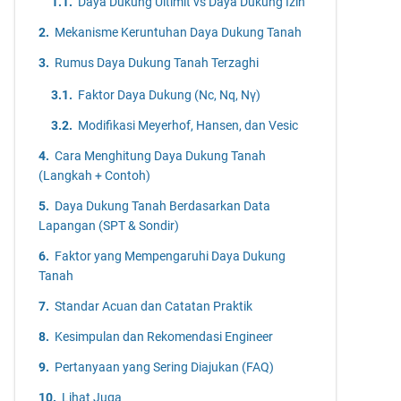
Daya Dukung Ultimit vs Daya Dukung Izin
July
29
Mekanisme Keruntuhan Daya Dukung Tanah
June
28
Rumus Daya Dukung Tanah Terzaghi
May
9
Faktor Daya Dukung (Nc, Nq, Nγ)
Modifikasi Meyerhof, Hansen, dan Vesic
Cara Menghitung Daya Dukung Tanah
(Langkah + Contoh)
Daya Dukung Tanah Berdasarkan Data
Lapangan (SPT & Sondir)
Faktor yang Mempengaruhi Daya Dukung
Tanah
Standar Acuan dan Catatan Praktik
Kesimpulan dan Rekomendasi Engineer
Pertanyaan yang Sering Diajukan (FAQ)
Lihat Juga