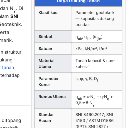
lebar
Daya Dukung Tanah
 dan N
. Di
γ
Klasifikasi
Parameter geoteknik
dalam
SNI
— kapasitas dukung
Geoteknik.
pondasi
erta
Simbol
q
, q
(σ
)
ult
ijin
ijin
merik.
Satuan
kPa, kN/m², t/m²
n struktur
dukung
Material
Tanah kohesif & non-
Utama
kohesif
r tanah
 terhadap
Parameter
c, φ, γ, B, D
f
Kunci
Rumus Utama
q
= c·N
+ q·N
+
ult
c
q
0,5·γ·B·N
γ
Standar
SNI 8460:2017; SNI
 ditopang
Acuan
4153 / ASTM D1586
(SPT); SNI 2827 /