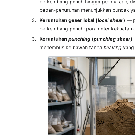
berkembang penuh hingga permukaan, di
beban-penurunan menunjukkan puncak yan
Keruntuhan geser lokal (
local shear
)
— p
berkembang penuh; parameter kekuatan dir
Keruntuhan
punching
(
punching shear
)
—
menembus ke bawah tanpa
heaving
yang 