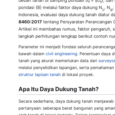
beban tanah di samping pondasi (q = γD
), dan 
f
pondasi (B) melalui faktor daya dukung N
, N
,
c
q
Indonesia, evaluasi daya dukung tanah diatur 
8460:2017
tentang Persyaratan Perancangan 
Artikel ini membahas rumus, faktor pengaruh, s
langkah perhitungan lengkap berikut contoh nu
Parameter ini menjadi fondasi seluruh perancanga
bawah dalam
civil engineering
. Penentuan daya 
tanah yang akurat memerlukan data dari
surveyo
melalui penyelidikan lapangan, serta pemahaman
struktur lapisan tanah
di lokasi proyek.
Apa Itu Daya Dukung Tanah?
Secara sederhana, daya dukung tanah menjawab
pertanyaan: seberapa berat bangunan yang aman