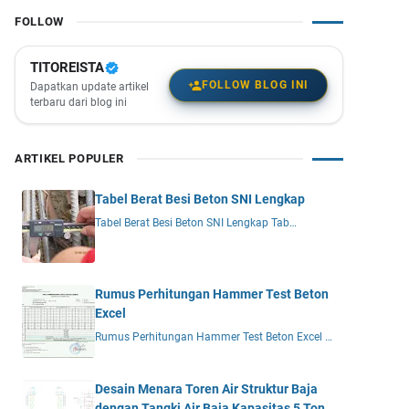
FOLLOW
TITOREISTA
FOLLOW BLOG INI
Dapatkan update artikel
terbaru dari blog ini
ARTIKEL POPULER
Tabel Berat Besi Beton SNI Lengkap
Tabel Berat Besi Beton SNI Lengkap Tab…
Rumus Perhitungan Hammer Test Beton
Excel
Rumus Perhitungan Hammer Test Beton Excel …
Desain Menara Toren Air Struktur Baja
dengan Tangki Air Baja Kapasitas 5 Ton