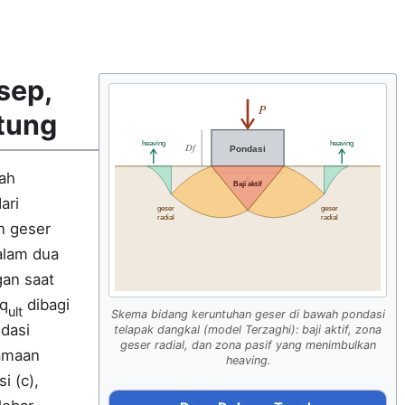
sep,
P
tung
heaving
heaving
Df
Pondasi
lah
B
Baji aktif
ari
geser
geser
radial
radial
n geser
alam dua
gan saat
 q
dibagi
ult
Skema bidang keruntuhan geser di bawah pondasi
dasi
telapak dangkal (model Terzaghi): baji aktif, zona
geser radial, dan zona pasif yang menimbulkan
samaan
heaving
.
i (c),