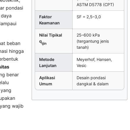
geoteknik,
ASTM D5778 (CPT)
ar pondasi
 daya
Faktor
SF = 2,5–3,0
Keamanan
lampaui
Nilai Tipikal
25–600 kPa
q
(tergantung jenis
Saat beban
ijin
tanah)
masi hingga
erbentuk
Metode
Meyerhof, Hansen,
Lanjutan
Vesic
itas
ang benar
Aplikasi
Desain pondasi
lalu
Umum
dangkal & dalam
 yang
rupakan
yang wajib