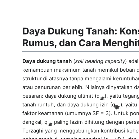
Daya Dukung Tanah: Kon
Rumus, dan Cara Menghi
Daya dukung tanah
(
soil bearing capacity
) ada
kemampuan maksimum tanah memikul beban d
struktur di atasnya tanpa mengalami keruntuha
atau penurunan berlebih. Nilainya dinyatakan d
besaran: daya dukung ultimit (q
), yaitu tegan
ult
tanah runtuh, dan daya dukung izin (q
), yaitu
ijin
faktor keamanan (umumnya SF = 3). Untuk pon
dangkal, q
paling lazim dihitung dengan per
ult
Terzaghi yang menggabungkan kontribusi kohes