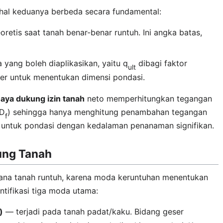
dahal keduanya berbeda secara fundamental:
retis saat tanah benar-benar runtuh. Ini angka batas,
yang boleh diaplikasikan, yaitu q
dibagi faktor
ult
neer untuk menentukan dimensi pondasi.
aya dukung izin tanah
neto memperhitungkan tegangan
γD
) sehingga hanya menghitung penambahan tegangan
f
tis untuk pondasi dengan kedalaman penanaman signifikan.
ung Tanah
na tanah runtuh, karena moda keruntuhan menentukan
ntifikasi tiga moda utama:
)
— terjadi pada tanah padat/kaku. Bidang geser