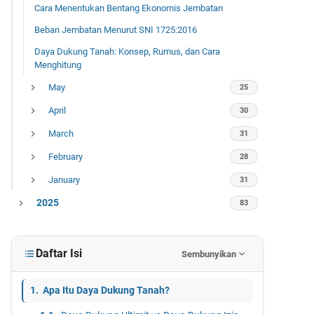
Cara Menentukan Bentang Ekonomis Jembatan
Beban Jembatan Menurut SNI 1725:2016
Daya Dukung Tanah: Konsep, Rumus, dan Cara
Menghitung
May
25
April
30
March
31
February
28
January
31
2025
83
December
7
October
2
Daftar Isi
Sembunyikan
September
2
Apa Itu Daya Dukung Tanah?
August
6