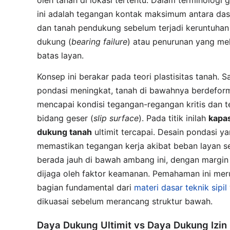
oleh tanah di lokasi tertentu. Dalam terminologi 
ini adalah tegangan kontak maksimum antara das
dan tanah pendukung sebelum terjadi keruntuhan
dukung (
bearing failure
) atau penurunan yang me
batas layan.
Konsep ini berakar pada teori plastisitas tanah. 
pondasi meningkat, tanah di bawahnya berdefor
mencapai kondisi tegangan-regangan kritis dan t
bidang geser (
slip surface
). Pada titik inilah
kapas
dukung tanah
ultimit tercapai. Desain pondasi y
memastikan tegangan kerja akibat beban layan se
berada jauh di bawah ambang ini, dengan margin
dijaga oleh faktor keamanan. Pemahaman ini me
bagian fundamental dari
materi dasar teknik sipil
dikuasai sebelum merancang struktur bawah.
Daya Dukung Ultimit vs Daya Dukung Izin