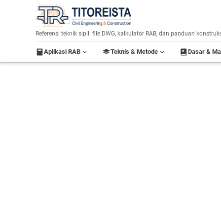
Home
Label:
Referensi teknik sipil: file DWG, kalkulator RAB, dan panduan konstruk
Aplikasi RAB
Teknis & Metode
Dasar & M