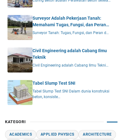
Curing Beton adalah Perawatan Beton setela…
Surveyor Adalah Pekerjaan Tanah:
Memahami Tugas, Fungsi, dan Peran
Vital dalam Proyek Konstruksi
Surveyor Tanah: Tugas, Fungsi, dan Peran d…
Civil Engineering adalah Cabang Ilmu
Teknik
Civil Engineering adalah Cabang Ilmu Tekni…
Tabel Slump Test SNI
Tabel Slump Test SNI Dalam dunia konstruksi
beton, konsiste…
KATEGORI
ACADEMICS
APPLIED PHYSICS
ARCHITECTURE