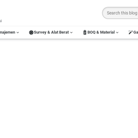
si
anajemen
Survey & Alat Berat
BOQ & Material
G