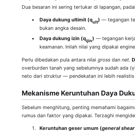
Dua besaran ini sering tertukar di lapangan, pa
Daya dukung ultimit (q
)
— tegangan teo
ult
bukan angka desain.
Daya dukung izin (q
)
— tegangan kerja 
ijin
keamanan. Inilah nilai yang dipakai engi
Perlu dibedakan pula antara nilai
gross
dan
net
.
D
overburden tanah yang sebelumnya sudah ada (
neto dari struktur — pendekatan ini lebih realis
Mekanisme Keruntuhan Daya Duk
Sebelum menghitung, penting memahami bagaima
rumus dan faktor yang dipakai. Terzaghi mengide
Keruntuhan geser umum (
general shear