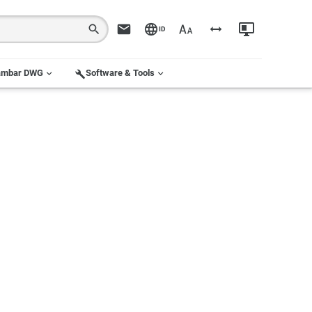
ID
ambar DWG
Software & Tools