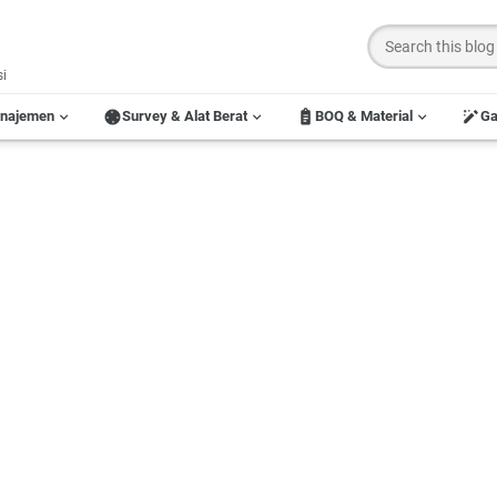
si
anajemen
Survey & Alat Berat
BOQ & Material
G