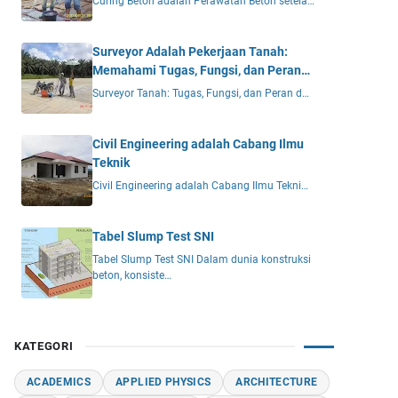
Curing Beton adalah Perawatan Beton setela…
Surveyor Adalah Pekerjaan Tanah:
Memahami Tugas, Fungsi, dan Peran
Vital dalam Proyek Konstruksi
Surveyor Tanah: Tugas, Fungsi, dan Peran d…
Civil Engineering adalah Cabang Ilmu
Teknik
Civil Engineering adalah Cabang Ilmu Tekni…
Tabel Slump Test SNI
Tabel Slump Test SNI Dalam dunia konstruksi
beton, konsiste…
KATEGORI
ACADEMICS
APPLIED PHYSICS
ARCHITECTURE