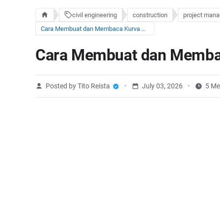
civil engineering
construction
project man
Cara Membuat dan Membaca Kurva S Proyek
Cara Membuat dan Membac
Posted by Tito Reista
July 03, 2026
5 Me