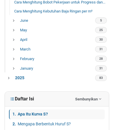
Cara Menghitung Bobot Pekerjaan untuk Progress dan...
Cara Menghitung Kebutuhan Baja Ringan per m²
June
5
May
25
April
30
March
31
February
28
January
31
2025
83
December
7
October
2
Daftar Isi
Sembunyikan
September
2
Apa Itu Kurva S?
August
6
Mengapa Berbentuk Huruf S?
July
29