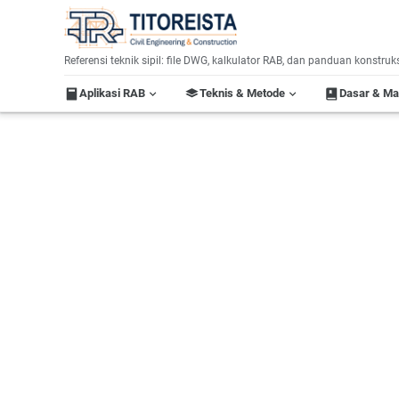
Home
Label:
Referensi teknik sipil: file DWG, kalkulator RAB, dan panduan konstruk
Aplikasi RAB
Teknis & Metode
Dasar & M