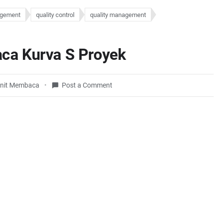
agement
quality control
quality management
a Kurva S Proyek
nit Membaca
Post a Comment