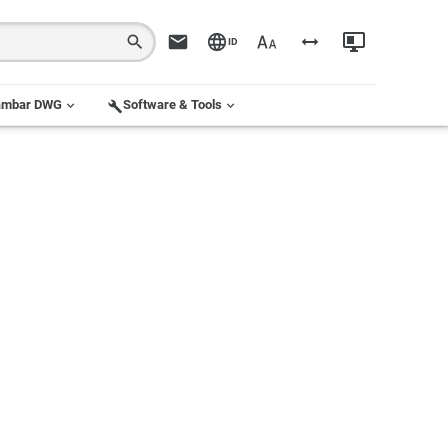
ID
ambar DWG
Software & Tools