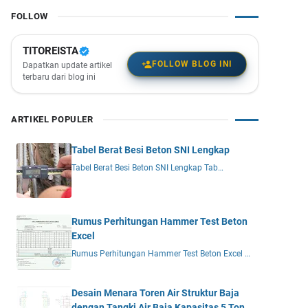
FOLLOW
TITOREISTA
FOLLOW BLOG INI
Dapatkan update artikel
terbaru dari blog ini
ARTIKEL POPULER
Tabel Berat Besi Beton SNI Lengkap
Tabel Berat Besi Beton SNI Lengkap Tab…
Rumus Perhitungan Hammer Test Beton
Excel
Rumus Perhitungan Hammer Test Beton Excel …
Desain Menara Toren Air Struktur Baja
dengan Tangki Air Baja Kapasitas 5 Ton