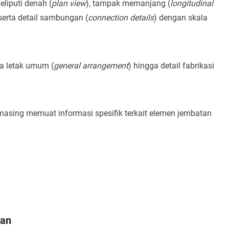
liputi denah (
plan view
), tampak memanjang (
longitudinal
 serta detail sambungan (
connection details
) dengan skala
ta letak umum (
general arrangement
) hingga detail fabrikasi
ing memuat informasi spesifik terkait elemen jembatan
tan