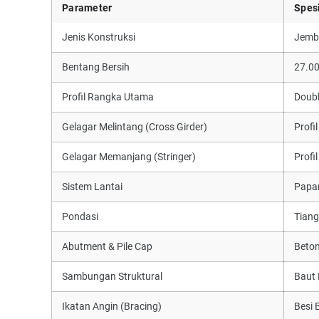
Parameter
Spesi
Jenis Konstruksi
Jemba
Bentang Bersih
27.00
Profil Rangka Utama
Doubl
Gelagar Melintang (Cross Girder)
Profi
Gelagar Memanjang (Stringer)
Profi
Sistem Lantai
Papan
Pondasi
Tiang
Abutment & Pile Cap
Beton
Sambungan Struktural
Baut 
Ikatan Angin (Bracing)
Besi 