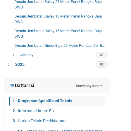
Desain Jembatan Bailey 21 Meter Panel Rangka Baja
DWG
Desain Jembatan Bailey 18 Meter Panel Rangka Baja
DWG
Desain Jembatan Bailey 15 Meter Panel Rangka Baja
DWG
Desain Jembatan Girder Baja 20 Meter Pondasi Cor B...
January
31
2025
83
December
7
October
2
Daftar Isi
Sembunyikan
September
2
Ringkasan Spesifikasi Teknis
August
6
Informasi Umum File
July
29
Uraian Teknis Per Halaman
June
28