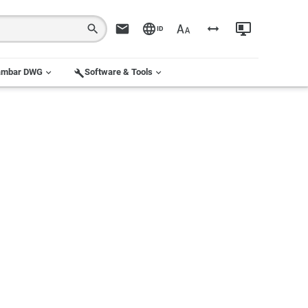
ID
ambar DWG
Software & Tools