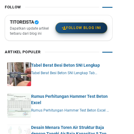
FOLLOW
TITOREISTA
FOLLOW BLOG INI
Dapatkan update artikel
terbaru dari blog ini
ARTIKEL POPULER
Tabel Berat Besi Beton SNI Lengkap
Tabel Berat Besi Beton SNI Lengkap Tab…
Rumus Perhitungan Hammer Test Beton
Excel
Rumus Perhitungan Hammer Test Beton Excel …
Desain Menara Toren Air Struktur Baja
dengan Tangki Air Baja Kapasitas 5 Ton