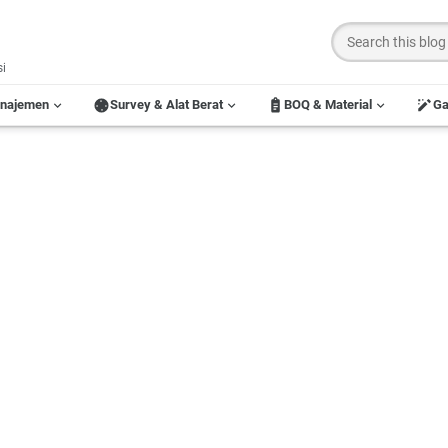
si
anajemen
Survey & Alat Berat
BOQ & Material
G