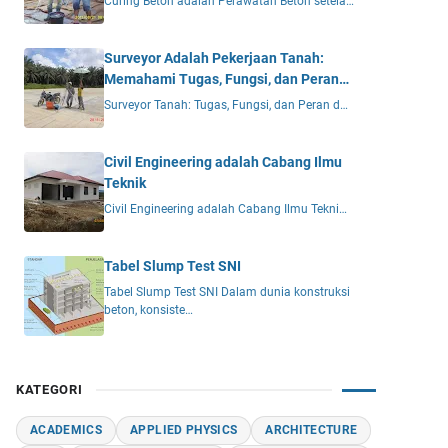
Curing Beton adalah Perawatan Beton setela…
Surveyor Adalah Pekerjaan Tanah:
Memahami Tugas, Fungsi, dan Peran
Vital dalam Proyek Konstruksi
Surveyor Tanah: Tugas, Fungsi, dan Peran d…
Civil Engineering adalah Cabang Ilmu
Teknik
Civil Engineering adalah Cabang Ilmu Tekni…
Tabel Slump Test SNI
Tabel Slump Test SNI Dalam dunia konstruksi
beton, konsiste…
KATEGORI
ACADEMICS
APPLIED PHYSICS
ARCHITECTURE