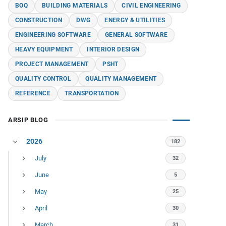
BOQ
BUILDING MATERIALS
CIVIL ENGINEERING
CONSTRUCTION
DWG
ENERGY & UTILITIES
ENGINEERING SOFTWARE
GENERAL SOFTWARE
HEAVY EQUIPMENT
INTERIOR DESIGN
PROJECT MANAGEMENT
PSHT
QUALITY CONTROL
QUALITY MANAGEMENT
REFERENCE
TRANSPORTATION
ARSIP BLOG
2026
182
July
32
June
5
May
25
April
30
March
31