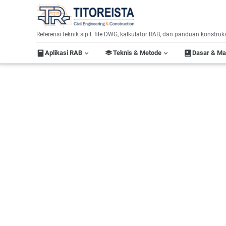
Home
Label:
Referensi teknik sipil: file DWG, kalkulator RAB, dan panduan konstruk
Aplikasi RAB
Teknis & Metode
Dasar & M